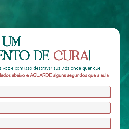
 UM
ENTO DE
CURA
!
 voz e com isso destravar sua vida onde quer que
dados abaixo e AGUARDE alguns segundos que a aula