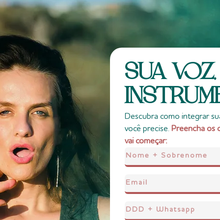
SUA VOZ,
INSTRUM
Descubra como integrar sua
você precise.
Preencha os 
vai começar: