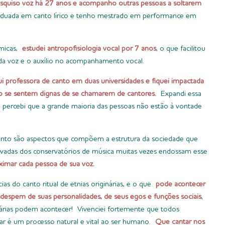
squiso voz há 27 anos e acompanho outras pessoas a soltarem
duada em canto lírico e tenho mestrado em performance em
êmicas,
estudei antropofisiologia vocal por 7 anos
, o que facilitou
da voz e o auxílio no acompanhamento vocal.
ui professora de canto em duas universidades e fiquei impactada
o se sentem dignas de se chamarem de cantores.
Expandi essa
 e percebi que a grande maioria das pessoas não estão à vontade
mento são aspectos que compõem a estrutura da sociedade que
ivadas dos conservatórios de música muitas vezes endossam esse
ximar cada pessoa de sua voz.
as do canto ritual de etnias originárias, e o que
pode acontecer
despem de suas personalidades, de seus egos e funções sociais
,
inárias podem acontecer! Vivenciei fortemente que todos
r é um processo natural e vital ao ser humano.
Que cantar nos