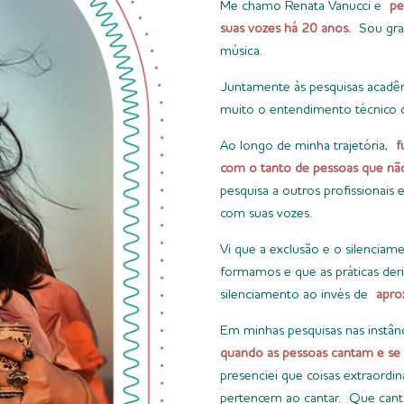
Me chamo Renata Vanucci e
pe
suas vozes há 20 anos.
Sou gra
música.
Juntamente às pesquisas acad
muito o entendimento técnico 
Ao longo de minha trajetória,
f
com o tanto de pessoas que nã
pesquisa a outros profissionais
com suas vozes.
Vi que a exclusão e o silencia
formamos e que as práticas der
silenciamento ao invés de
apro
Em minhas pesquisas nas instânci
quando as pessoas cantam e se 
presenciei que coisas extraord
pertencem ao cantar. Que canta