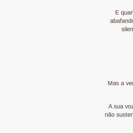
E quan
abafand
sile
Mas a ver
A sua vo
não susten