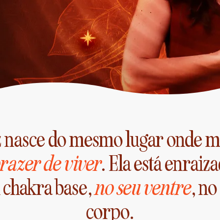
z nasce do mesmo lugar onde m
razer de viver
. Ela está enraiz
 chakra base,
no seu ventre
, no
corpo.