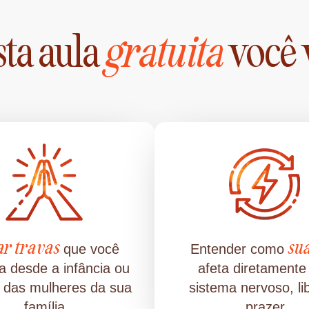
ta aula
gratuita
você 
ar travas
su
que você
Entender como
a desde a infância ou
afeta diretamente
 das mulheres da sua
sistema nervoso, li
família
prazer