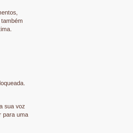
mentos,
ê também
tima.
bloqueada.
a sua voz
ar para uma