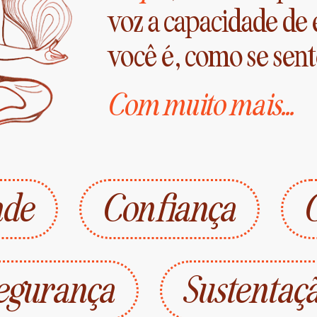
voz a capacidade de
você é, como se sent
Com muito mais…
ade
Confiança
egurança
Sustentaç