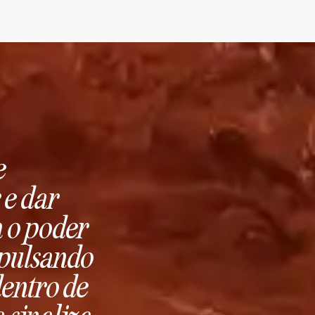
e
 e dar
m o poder
l pulsando
entro de