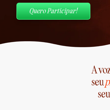
Quero Participar!
A vo
seu
p
seu