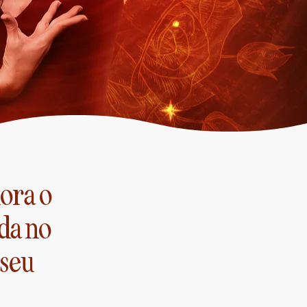
ora o
ada no
 seu