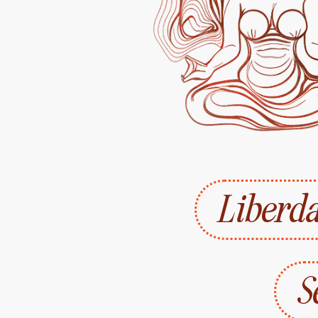
Liberd
S