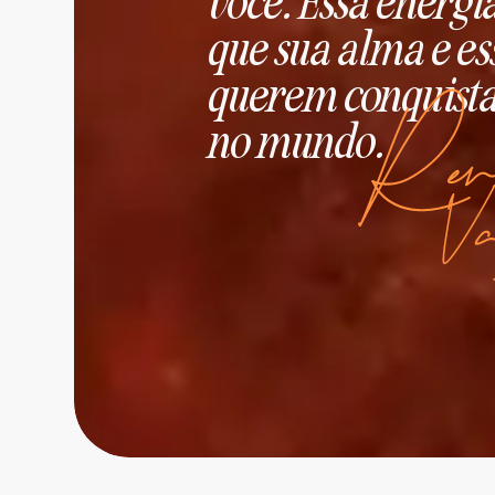
você. Essa energi
que sua alma e es
querem conquist
no mundo.