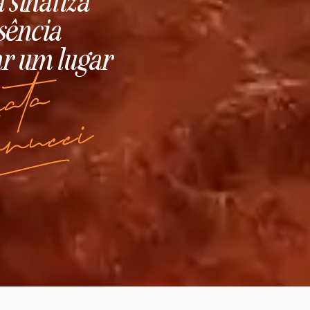
a sinaliza
sência
ar um lugar