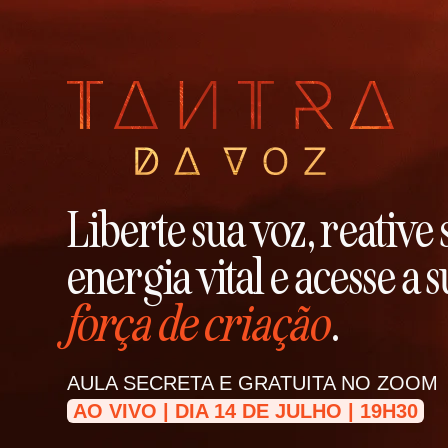
Liberte sua voz, reative 
energia vital e acesse a 
força de criação
.
AULA SECRETA E GRATUITA NO ZOOM
AO VIVO | DIA 14 DE JULHO | 19H30