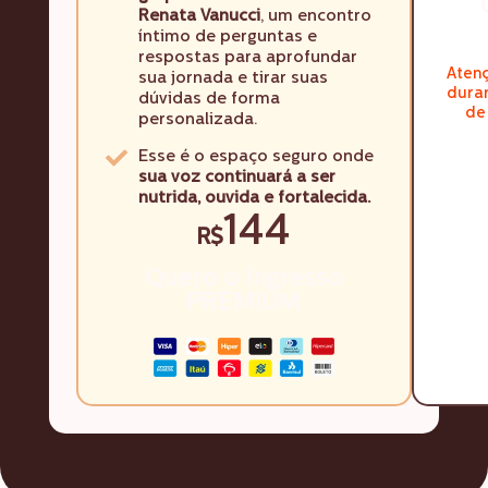
Renata Vanucci
, um encontro
íntimo de perguntas e
respostas para aprofundar
Atenç
sua jornada e tirar suas
dura
dúvidas de forma
de
personalizada.
Esse é o espaço seguro onde
sua voz continuará a ser
nutrida, ouvida e fortalecida.
144
R$
Quero o Ingresso
PREMIUM