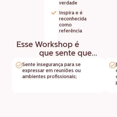
verdade
Inspira e é
reconhecida
como
referência
para
Esse Workshop é
você
que sente que...
Sente insegurança para se
expressar em reuniões ou
ambientes profissionais;
Garanta sua Vaga!