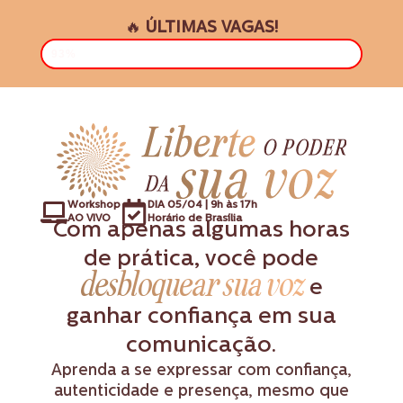
🔥
ÚLTIMAS VAGAS!
VAGAS PREENCHIDAS
93%
Workshop
DIA 05/04 | 9h às 17h
AO VIVO
Horário de Brasília
Com apenas algumas horas
de prática, você pode
desbloquear sua voz
e
ganhar confiança em sua
comunicação.
Aprenda a se expressar com confiança,
autenticidade e presença, mesmo que