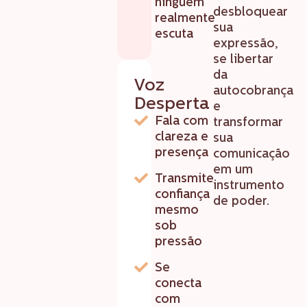
ninguém
desbloquear
realmente
sua
escuta
expressão,
se libertar
da
Voz
autocobrança
Desperta
e
Fala com
transformar
clareza e
sua
presença
comunicação
em um
Transmite
instrumento
confiança
de poder.
mesmo
sob
pressão
Se
conecta
com