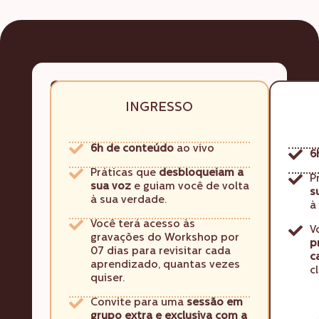
Qual
Na
será
jornada
INGRESSO
Premium
o
para
primeiro
libertar
6h de conteúdo
ao vivo
passo
a
6
da
sua
Práticas que
desbloqueiam a
P
sua
expressão,
sua voz
e guiam você de volta
s
voz?
à sua verdade.
você
à
pode
Você terá acesso às
V
escolher
gravações do Workshop por
p
de
07 dias para revisitar cada
c
aprendizado, quantas vezes
que
c
quiser.
forma
deseja
Convite para uma
sessão em
caminhar.
grupo extra e exclusiva com a