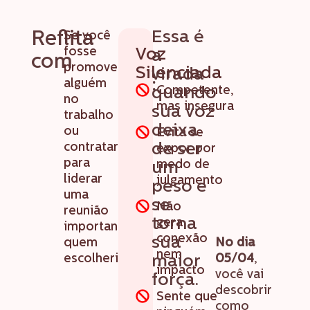
O Workshop é para mim!
Reflita
Essa é
Se você
fosse
Voz
a
com
promover
sinceridade
Silenciada
virada
:
alguém
Competente,
quando
no
mas insegura
sua voz
trabalho
deixa
ou
Evita se
contratar
de ser
expor por
para
medo de
um
liderar
julgamento
peso e
uma
se
Não
reunião
torna
gera
importante,
conexão
sua
No dia
quem
nem
05/04
,
escolheria?
maior
impacto
você vai
força.
descobrir
Sente que
como