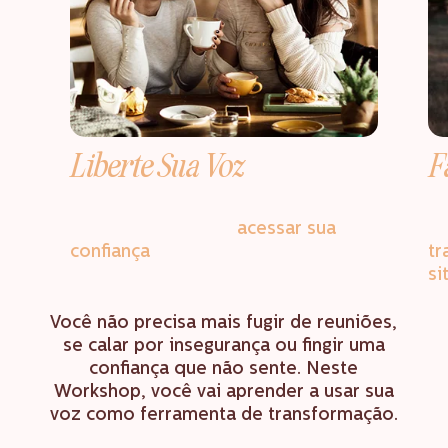
Liberte Sua Voz
F
Exercícios práticos para destravar
Té
sua comunicação e
acessar sua
em
confiança
logo na primeira aula.
tr
si
Você não precisa mais fugir de reuniões,
se calar por insegurança ou fingir uma
confiança que não sente. Neste
Workshop, você vai aprender a usar sua
voz como ferramenta de transformação.