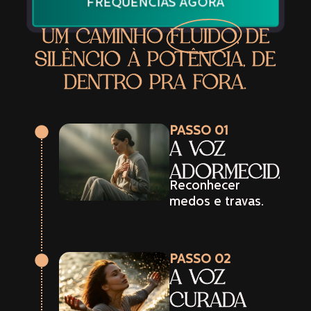
FREQUÊNCIAS AGORA
UM CAMINHO
FLUIDO,
DE
SILÊNCIO À POTÊNCIA, DE
DENTRO PRA FORA.
PASSO 01
A VOZ
ADORMECIDA
Reconhecer
medos e travas.
PASSO 02
A VOZ
CURADA