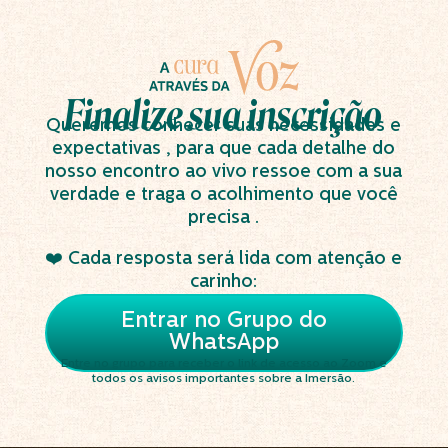
Finalize sua inscrição
Queremos conhecer suas necessidades e
expectativas , para que cada detalhe do
nosso encontro ao vivo ressoe com a sua
verdade e traga o acolhimento que você
precisa .
❤️ Cada resposta será lida com atenção e
carinho:
Entrar no Grupo do
WhatsApp
Entre no grupo para receber o link de acesso ao Zoom e
todos os avisos importantes sobre a Imersão.